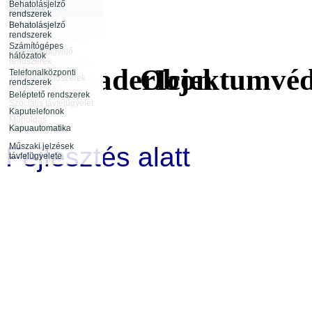
Behatolásjelző
Biztonságtechnika
egységek
rendszerek
vagyonvédelme
távfelügyelete
Behatolásjelző
Infokommunikáció
rendszerek
Rendészeti
Tűzjelző rendszerek
tevékenység
Számítógépes
távfelügyelete
Videómegfigyelő
hálózatok
rendszerek
Rendezvénybiztosítás
Őrjárat ellenőrző
Objektumvéd
Telefonalközponti
rendszerek
Tűzjelző rendszerek
rendszerek
távfelügyelete
Beléptető rendszerek
Szociális távfelügyelet
Kaputelefonok
Műholdas
Kapuautomatika
járműfelügyelet
Műszaki jelzések
Fejlesztés alatt
távfelügyelete