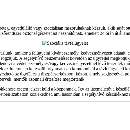
eteg, egyedülálló vagy szociálisan rászorultaknak készült, akik saját
lzőrendszer biztonságérzetet ad használóinak, emellett 24 órán át álland
unk, amikor a felügyelni kívánt személy, kedvezményezett adatait, eg
e rögzítjük. A segélyhívó beüzemelését követően az ügyféllel megkötjük a
enőrzi a védett személy és/vagy kedvezményezettnél lévő készülék műsza
ék az Interneten keresztül folyamatosan kommunikál a távfelügyeleti közp
ezhető az ügyfél és a diszpécserközpont között, amely segítségével pon
szervek, mentők azonnali értesítése megtörténik.
nése esetén jelzést küld a központnak. Így az üzemeltetőt a készüléken
örzetben szabadon közlekedhet, ami hasonlóan a segélyhívó készülékhez