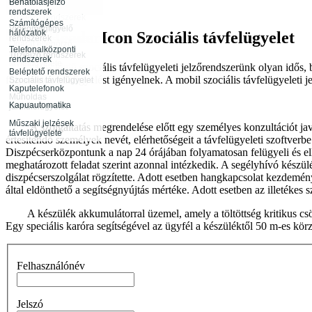
távfelügyelete
Behatolásjelző
Infokommunikáció
rendszerek
Rendészeti
Tűzjelző rendszerek
tevékenység
Számítógépes
távfelügyelete
Videómegfigyelő
hálózatok
Szociális távfelügyelet
rendszerek
Rendezvénybiztosítás
Őrjárat ellenőrző
Telefonalközponti
rendszerek
Tűzjelző rendszerek
rendszerek
távfelügyelete
Valós idejű szociális távfelügyeleti jelzőrendszerünk olyan idős, b
Beléptető rendszerek
folyamatos odafigyelést igényelnek. A mobil szociális távfelügyeleti je
Szociális távfelügyelet
Kaputelefonok
Műholdas
Kapuautomatika
járműfelügyelet
Műszaki jelzések
A szolgáltatás megrendelése előtt egy személyes konzultációt javasl
távfelügyelete
értesítendő személyek nevét, elérhetőségeit a távfelügyeleti szoftverb
Diszpécserközpontunk a nap 24 órájában folyamatosan felügyeli és ell
meghatározott feladat szerint azonnal intézkedik. A segélyhívó készül
diszpécserszolgálat rögzítette. Adott esetben hangkapcsolat kezdemény
által eldönthető a segítségnyújtás mértéke. Adott esetben az illetékes 
A készülék akkumulátorral üzemel, amely a töltöttség kritikus csökke
Egy speciális karóra segítségével az ügyfél a készüléktől 50 m-es k
Felhasználónév
Jelszó