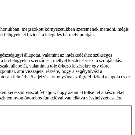
 otthonukban, megszokott környezetükben szeretnének maradni, mégis
ó felügyeletet biztosít a település bármely pontján.
észségügyi állapotát, valamint az intézkedéshez szükséges
 távfelügyeleti szerződést, mellyel kezdetét veszi a szolgáltatás.
ki állapotát, valamint a tőle érkező jelzésekre egy előre
onttal, ami visszajelzi részére, hogy a segélyhívást a
tosan felmérhető a jelzés komolysága az ügyfél fizikai állapota és ez
 keresztül visszahívhatjuk, hogy azonnal töltse fel a készüléket.
 szintén nyomógombos funkcióval van ellátva vészhelyzet esetére.