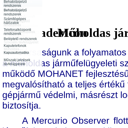
Behatolásjelző
Biztonságtechnika
egységek
rendszerek
vagyonvédelme
távfelügyelete
Behatolásjelző
Infokommunikáció
rendszerek
Rendészeti
Tűzjelző rendszerek
tevékenység
Számítógépes
távfelügyelete
Videómegfigyelő
hálózatok
rendszerek
Rendezvénybiztosítás
Őrjárat ellenőrző
Műholdas jár
Telefonalközponti
rendszerek
Tűzjelző rendszerek
rendszerek
távfelügyelete
Beléptető rendszerek
Szociális távfelügyelet
Kaputelefonok
Társaságunk a folyamatos f
Műholdas
Kapuautomatika
járműfelügyelet
a műholdas járműfelügyeleti s
Műszaki jelzések
távfelügyelete
működő MOHANET fejlesztésű 
megvalósítható a teljes értékű 
gépjármű védelmi, másrészt log
biztosítja.
A Mercurio Observer flotta