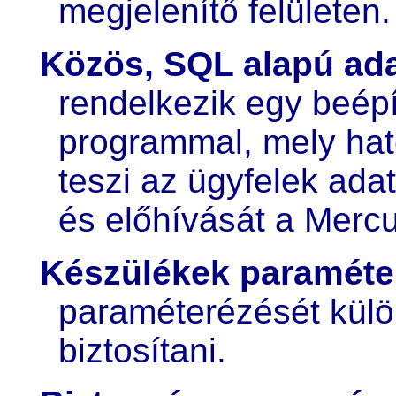
megjelenítő felületen.
Közös, SQL alapú ada
rendelkezik egy beépí
programmal, mely ha
teszi az ügyfelek adat
és előhívását a Merc
Készülékek paraméte
paraméterézését külö
biztosítani.