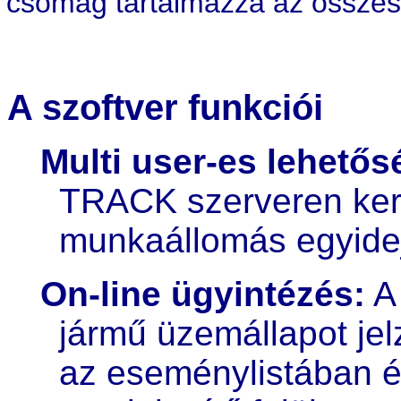
csomag tartalmazza az összes 
A szoftver funkciói
Multi user-es lehetős
TRACK szerveren kere
munkaállomás egyidej
On-line ügyintézés:
A 
jármű üzemállapot je
az eseménylistában é