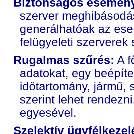
Biztonságos esemény
szerver meghibásodás
generálhatóak az ese
felügyeleti szerverek 
Rugalmas szűrés:
A f
adatokat, egy beépíte
időtartomány, jármű, 
szerint lehet rendezn
egyesével.
Szelektív ügyfélkezel