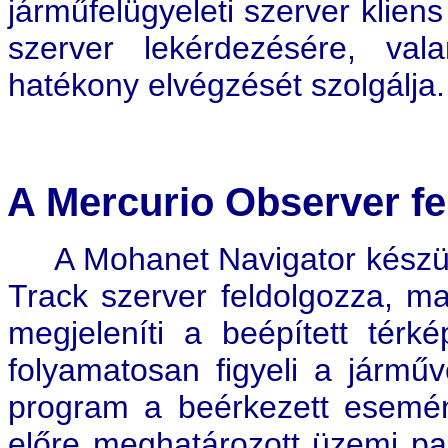
járműfelügyeleti szerver klie
szerver lekérdezésére, vala
hatékony elvégzését szolgálja.
A Mercurio Observer fe
A Mohanet Navigator készülé
Track szerver feldolgozza, ma
megjeleníti a beépített térk
folyamatosan figyeli a járműv
program a beérkezett esemén
előre meghatározott üzemi pa