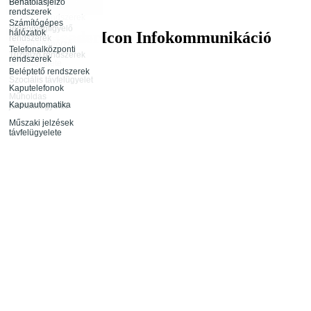
távfelügyelete
Behatolásjelző
Infokommunikáció
rendszerek
Rendészeti
Tűzjelző rendszerek
tevékenység
Számítógépes
távfelügyelete
Videómegfigyelő
hálózatok
Infokommunikáció
rendszerek
Rendezvénybiztosítás
Őrjárat ellenőrző
Telefonalközponti
rendszerek
Tűzjelző rendszerek
rendszerek
távfelügyelete
Beléptető rendszerek
Szociális távfelügyelet
Kaputelefonok
Műholdas
Kapuautomatika
járműfelügyelet
Műszaki jelzések
távfelügyelete