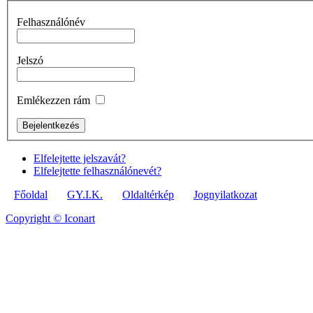
Felhasználónév
Jelszó
Emlékezzen rám
Elfelejtette jelszavát?
Elfelejtette felhasználónevét?
Főoldal
GY.I.K.
Oldaltérkép
Jognyilatkozat
Copyright © Iconart