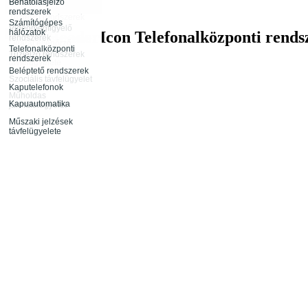
távfelügyelete
Behatolásjelző
Infokommunikáció
rendszerek
Rendészeti
Tűzjelző rendszerek
tevékenység
Számítógépes
távfelügyelete
Videómegfigyelő
hálózatok
Telefonalközponti rends
rendszerek
Rendezvénybiztosítás
Őrjárat ellenőrző
Telefonalközponti
rendszerek
Tűzjelző rendszerek
rendszerek
távfelügyelete
Beléptető rendszerek
Szociális távfelügyelet
Kaputelefonok
Műholdas
Kapuautomatika
járműfelügyelet
Műszaki jelzések
távfelügyelete