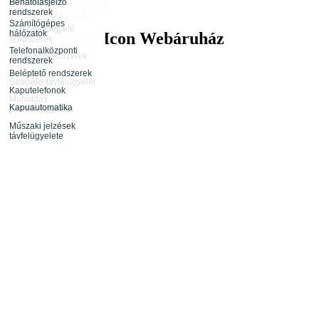
távfelügyelete
Behatolásjelző
Infokommunikáció
rendszerek
Rendészeti
Tűzjelző rendszerek
tevékenység
Számítógépes
távfelügyelete
Videómegfigyelő
hálózatok
Webáruház
rendszerek
Rendezvénybiztosítás
Őrjárat ellenőrző
Telefonalközponti
rendszerek
Tűzjelző rendszerek
rendszerek
távfelügyelete
Beléptető rendszerek
Hamarosan
Szociális távfelügyelet
Kaputelefonok
Műholdas
Kapuautomatika
járműfelügyelet
Műszaki jelzések
távfelügyelete