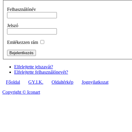
Felhasználónév
Jelszó
Emlékezzen rám
Elfelejtette jelszavát?
Elfelejtette felhasználónevét?
Főoldal
GY.I.K.
Oldaltérkép
Jognyilatkozat
Copyright © Iconart