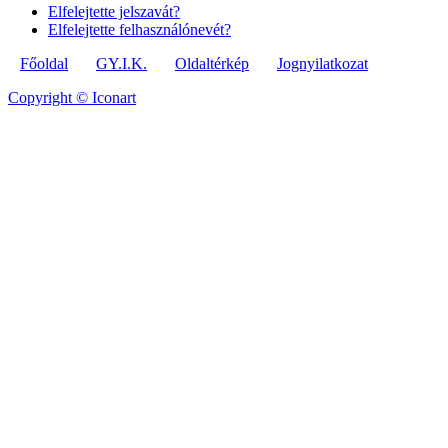
Elfelejtette jelszavát?
Elfelejtette felhasználónevét?
Főoldal
GY.I.K.
Oldaltérkép
Jognyilatkozat
Copyright © Iconart