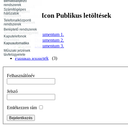
távfelügyelete
Behatolásjelző
Infokommunikáció
rendszerek
Rendészeti
Tűzjelző rendszerek
tevékenység
Számítógépes
távfelügyelete
Videómegfigyelő
hálózatok
Publikus letöltések
rendszerek
Rendezvénybiztosítás
Őrjárat ellenőrző
Telefonalközponti
rendszerek
Tűzjelző rendszerek
rendszerek
távfelügyelete
Beléptető rendszerek
Szociális távfelügyelet
1
Dokumentum 1.
Kaputelefonok
2
Dokumentum 2.
Műholdas
Kapuautomatika
járműfelügyelet
3
Dokumentum 3.
Műszaki jelzések
távfelügyelete
Publikus letöltések
(3)
Felhasználónév
Jelszó
Emlékezzen rám